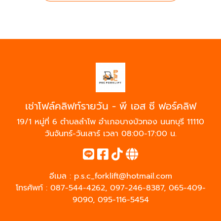
เช่าโฟล์คลิฟท์รายวัน - พี เอส ซี ฟอร์คลิฟ
19/1 หมู่ที่ 6 ตำบลลำโพ อำเภอบางบัวทอง นนทบุรี 11110
วันจันทร์-วันเสาร์ เวลา 08:00-17:00 น.
อีเมล :
p.s.c_forklift@hotmail.com
โทรศัพท์ :
087-544-4262
,
097-246-8387
,
065-409-
9090
,
095-116-5454