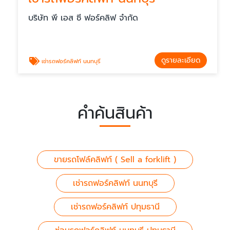
บริษัท พี เอส ซี ฟอร์คลิฟ จำกัด
ดูรายละเอียด
เช่ารถฟอร์คลิฟท์ นนทบุรี
คำค้นสินค้า
ขายรถโฟล์คลิฟท์ ( Sell a forklift )
เช่ารถฟอร์คลิฟท์ นนทบุรี
เช่ารถฟอร์คลิฟท์ ปทุมธานี