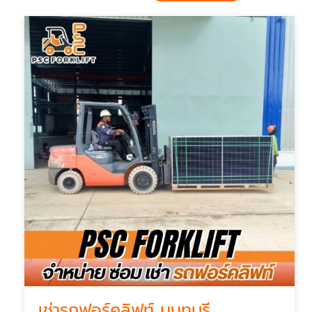
เช่ารถฟอร์คลิฟท์ นนทบุรี