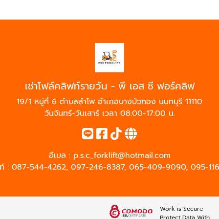
เช่าโฟล์คลิฟท์รายวัน - พี เอส ซี ฟอร์คลิฟ
19/1 หมู่ที่ 6 ตำบลลำโพ อำเภอบางบัวทอง นนทบุรี 11110
วันจันทร์-วันเสาร์ เวลา 08:00-17:00 น.
อีเมล :
p.s.c_forklift@hotmail.com
ท์ :
087-544-4262
,
097-246-8387
,
065-409-9090
,
095-11
Work is Secure
Protect Data With