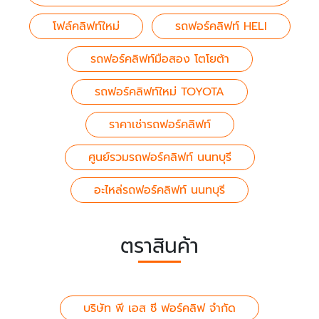
โฟล์คลิฟท์ใหม่
รถฟอร์คลิฟท์ HELI
รถฟอร์คลิฟท์มือสอง โตโยต้า
รถฟอร์คลิฟท์ใหม่ TOYOTA
ราคาเช่ารถฟอร์คลิฟท์
ศูนย์รวมรถฟอร์คลิฟท์ นนทบุรี
อะไหล่รถฟอร์คลิฟท์ นนทบุรี
ตราสินค้า
บริษัท พี เอส ซี ฟอร์คลิฟ จำกัด