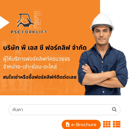
e-Brochure