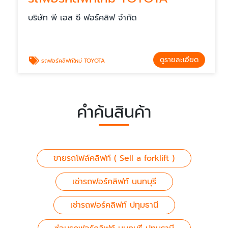
บริษัท พี เอส ซี ฟอร์คลิฟ จำกัด
ดูรายละเอียด
รถฟอร์คลิฟท์ใหม่ TOYOTA
คำค้นสินค้า
ขายรถโฟล์คลิฟท์ ( Sell a forklift )
เช่ารถฟอร์คลิฟท์ นนทบุรี
เช่ารถฟอร์คลิฟท์ ปทุมธานี