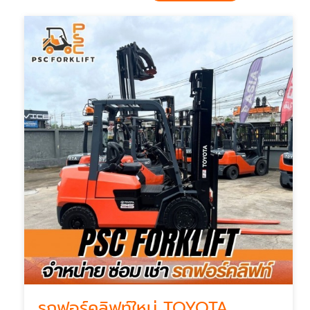
รถฟอร์คลิฟท์ใหม่ TOYOTA