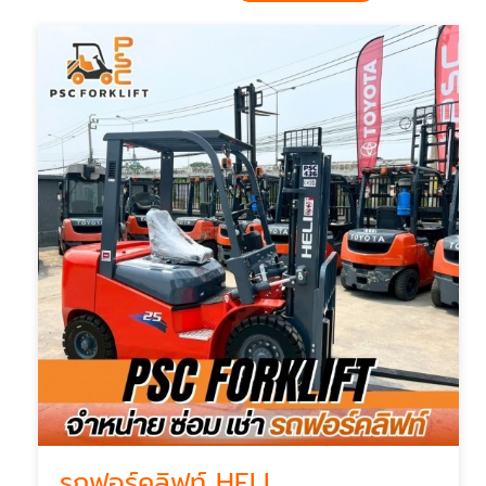
รถฟอร์คลิฟท์ HELI