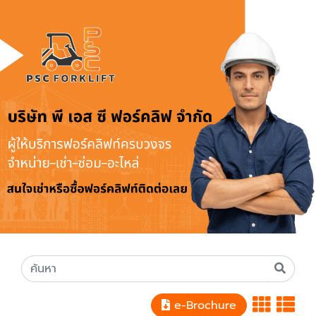
e-Brochure