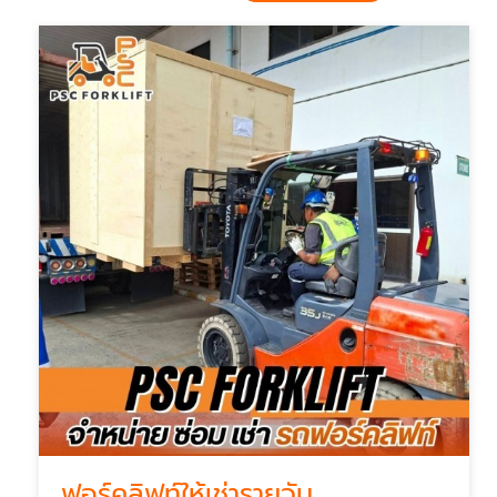
ฟอร์คลิฟท์ให้เช่ารายวัน