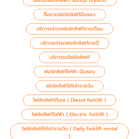
ซ่อมรถฟอร์คลิฟท์ นนทบุรี ปทุมธานี
ซื้อขายฟอร์คลิฟท์มือสอง
บริการเช่ารถฟอร์คลิฟท์รายเดือน
บริการเช่ารถฟอร์คลิฟท์รายปี
บริการรถโฟล์คลิฟท์
ฟอร์คลิฟท์ไฟฟ้า มือสอง
ฟอร์คลิฟท์ให้เช่ารายวัน
โฟล์คลิฟท์ดีเซล ( Diesel forklift )
โฟล์คลิฟท์ไฟฟ้า ( Electric forklift )
โฟล์คลิฟท์ให้เช่ารายวัน ( Daily forklift rental
)