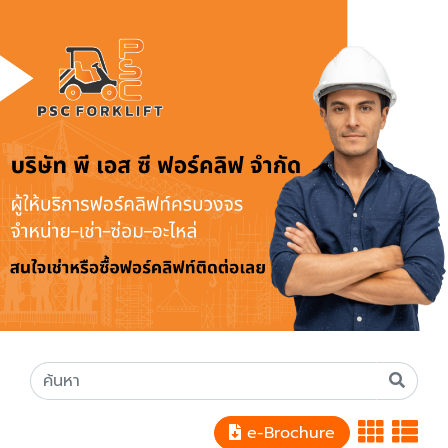
e-Brochure