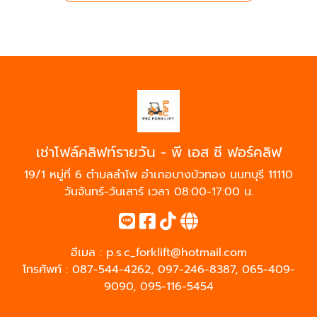
เช่าโฟล์คลิฟท์รายวัน - พี เอส ซี ฟอร์คลิฟ
19/1 หมู่ที่ 6 ตำบลลำโพ อำเภอบางบัวทอง นนทบุรี 11110
วันจันทร์-วันเสาร์ เวลา 08:00-17:00 น.
อีเมล :
p.s.c_forklift@hotmail.com
โทรศัพท์ :
087-544-4262
,
097-246-8387
,
065-409-
9090
,
095-116-5454