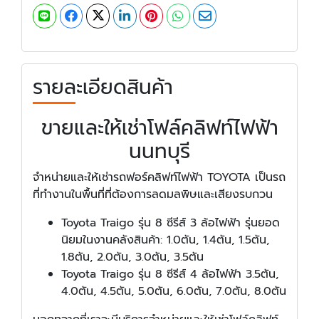
รายละเอียดสินค้า
ขายและให้เช่าโฟล์คลิฟท์ไฟฟ้า
นนทบุรี
จำหน่ายและให้เช่ารถฟอร์คลิฟท์ไฟฟ้า TOYOTA เป็นรถ
ที่ทำงานในพื้นที่ที่ต้องการลดมลพิษและเสียงรบกวน
Toyota Traigo รุ่น 8 ซีรีส์ 3 ล้อไฟฟ้า รุ่นยอด
นิยมในงานคลังสินค้า: 1.0ตัน, 1.4ตัน, 1.5ตัน,
1.8ตัน, 2.0ตัน, 3.0ตัน, 3.5ตัน
Toyota Traigo รุ่น 8 ซีรีส์ 4 ล้อไฟฟ้า 3.5ตัน,
4.0ตัน, 4.5ตัน, 5.0ตัน, 6.0ตัน, 7.0ตัน, 8.0ตัน