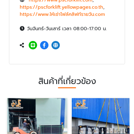
https://pscforklift.yellowpages.co.th
,
https://www.ให้เช่าโฟล์คลิฟท์รายวัน.com
วันจันทร์-วันเสาร์ เวลา 08:00-17:00 น.
สินค้าที่เกี่ยวข้อง