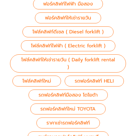
ฟอร์คลิฟท์ไฟฟ้า มือสอง
ฟอร์คลิฟท์ให้เช่ารายวัน
โฟล์คลิฟท์ดีเซล ( Diesel forklift )
โฟล์คลิฟท์ไฟฟ้า ( Electric forklift )
โฟล์คลิฟท์ให้เช่ารายวัน ( Daily forklift rental
)
โฟล์คลิฟท์ใหม่
รถฟอร์คลิฟท์ HELI
รถฟอร์คลิฟท์มือสอง โตโยต้า
รถฟอร์คลิฟท์ใหม่ TOYOTA
ราคาเช่ารถฟอร์คลิฟท์