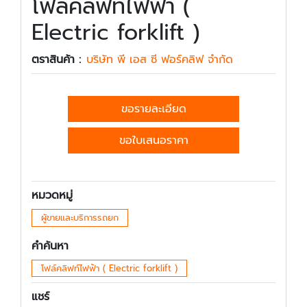
โฟล์คลิฟท์ไฟฟ้า (
Electric forklift )
ตราสินค้า :
บริษัท พี เอส ซี ฟอร์คลิฟ จำกัด
ขอรายละเอียด
ขอใบเสนอราคา
หมวดหมู่
ผู้ขายและบริการรถยก
คำค้นหา
โฟล์คลิฟท์ไฟฟ้า ( Electric forklift )
แชร์