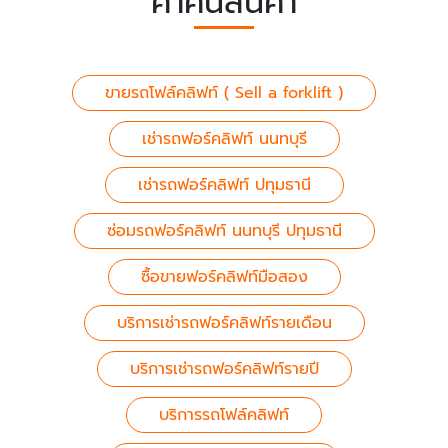
คำค้นสินค้า
ขายรถโฟล์คลิฟท์ ( Sell a forklift )
เช่ารถฟอร์คลิฟท์ นนทบุรี
เช่ารถฟอร์คลิฟท์ ปทุมธานี
ซ่อมรถฟอร์คลิฟท์ นนทบุรี ปทุมธานี
ซื้อขายฟอร์คลิฟท์มือสอง
บริการเช่ารถฟอร์คลิฟท์รายเดือน
บริการเช่ารถฟอร์คลิฟท์รายปี
บริการรถโฟล์คลิฟท์