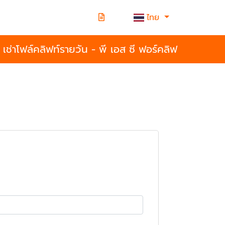
ไทย
เช่าโฟล์คลิฟท์รายวัน - พี เอส ซี ฟอร์คลิฟ