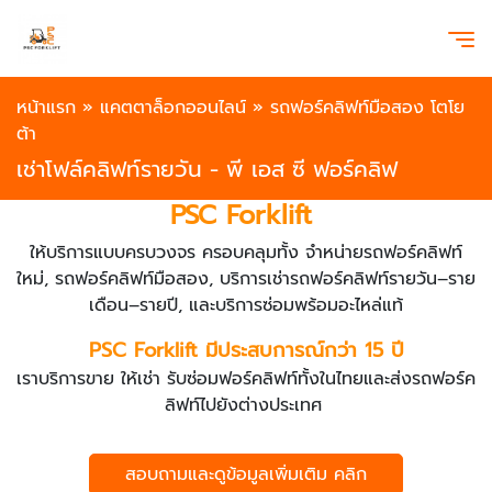
หน้าแรก
»
แคตตาล็อกออนไลน์
»
รถฟอร์คลิฟท์มือสอง โตโย
ต้า
เช่าโฟล์คลิฟท์รายวัน - พี เอส ซี ฟอร์คลิฟ
PSC Forklift
ให้บริการแบบครบวงจร ครอบคลุมทั้ง จำหน่ายรถฟอร์คลิฟท์
ใหม่, รถฟอร์คลิฟท์มือสอง, บริการเช่ารถฟอร์คลิฟท์รายวัน–ราย
เดือน–รายปี, และบริการซ่อมพร้อมอะไหล่แท้
PSC Forklift มีประสบการณ์กว่า 15 ปี
เราบริการขาย ให้เช่า รับซ่อมฟอร์คลิฟท์ทั้งในไทยและส่งรถฟอร์ค
ลิฟท์ไปยังต่างประเทศ
สอบถามและดูข้อมูลเพิ่มเติม คลิก