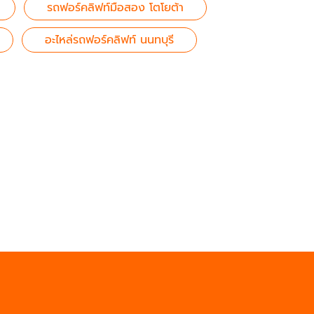
รถฟอร์คลิฟท์มือสอง โตโยต้า
อะไหล่รถฟอร์คลิฟท์ นนทบุรี