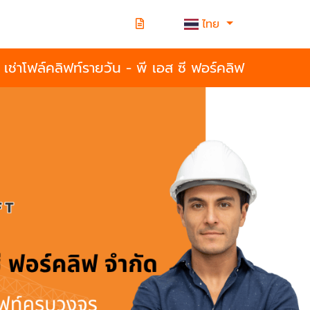
ไทย
เช่าโฟล์คลิฟท์รายวัน - พี เอส ซี ฟอร์คลิฟ