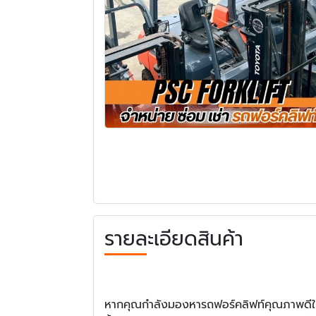
รายละเอียดสินค้า
หากคุณกำลังมองหารถฟอร์คลิฟท์คุณภาพดีในร