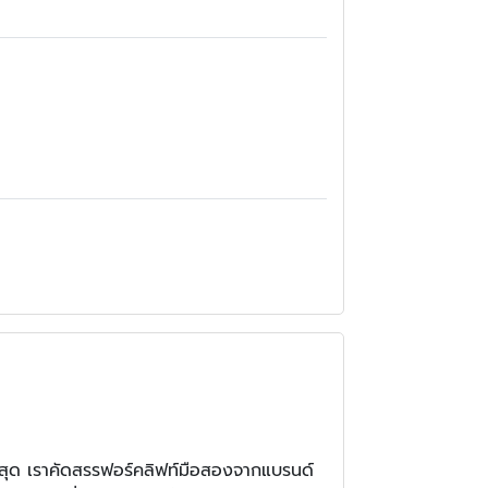
สุด เราคัดสรรฟอร์คลิฟท์มือสองจากแบรนด์