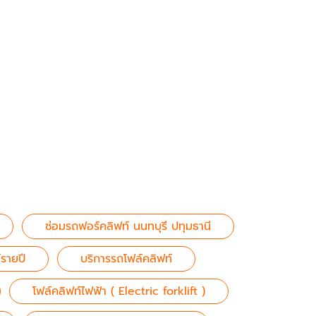
ซ่อมรถฟอร์คลิฟท์ นนทบุรี ปทุมธานี
์รายปี
บริการรถโฟล์คลิฟท์
โฟล์คลิฟท์ไฟฟ้า ( Electric forklift )