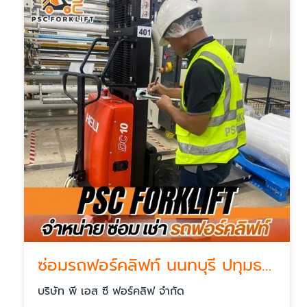
ซ่อมรถฟอร์คลิฟท์ นนทบุรี ปทุมธานี
บริษัท พี เอส ซี ฟอร์คลิฟ จำกัด