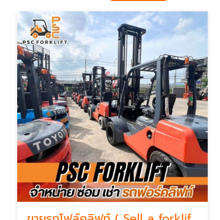
ขายรถโฟล์คลิฟท์ ( Sell a forklift )