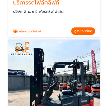
บริการรถโฟล์คลิฟท์
บริษัท พี เอส ซี ฟอร์คลิฟ จำกัด
ดูรายละเอียด
บริการรถโฟล์คลิฟท์