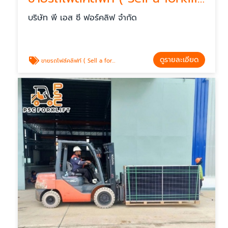
บริษัท พี เอส ซี ฟอร์คลิฟ จำกัด
ดูรายละเอียด
ขายรถโฟล์คลิฟท์ ( Sell a forklift )