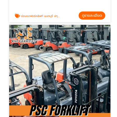
ดูรายละเอียด
ซ่อมรถฟอร์คลิฟท์ นนทบุรี ปทุมธานี