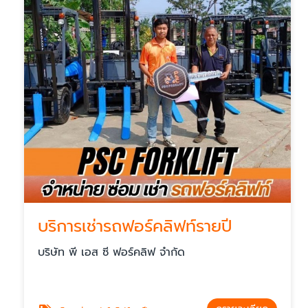
บริการเช่ารถฟอร์คลิฟท์รายปี
บริษัท พี เอส ซี ฟอร์คลิฟ จำกัด