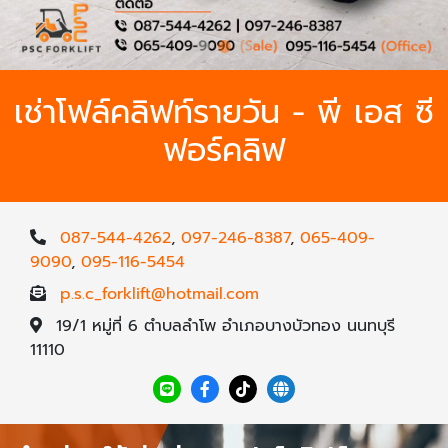
เช่าโฟล์คลิฟท์รายวัน - พี เอส ซี
ฟอร์คลิฟ
087-544-4262
,
097-246-8387
,
065-409-
9090
,
095-116-5454
p.s.c_forklift@hotmail.com
19/1 หมู่ที่ 6 ตำบลลำโพ อำเภอบางบัวทอง นนทบุรี
11110