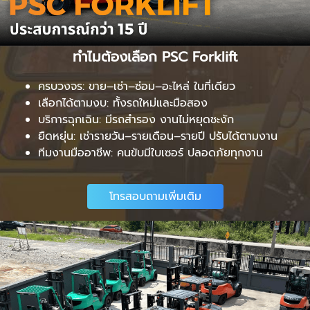
ทำไมต้องเลือก PSC Forklift
ครบวงจร: ขาย–เช่า–ซ่อม–อะไหล่ ในที่เดียว
เลือกได้ตามงบ: ทั้งรถใหม่และมือสอง
บริการฉุกเฉิน: มีรถสำรอง งานไม่หยุดชะงัก
ยืดหยุ่น: เช่ารายวัน–รายเดือน–รายปี ปรับได้ตามงาน
ทีมงานมืออาชีพ: คนขับมีใบเซอร์ ปลอดภัยทุกงาน
โทรสอบถามเพิ่มเติม