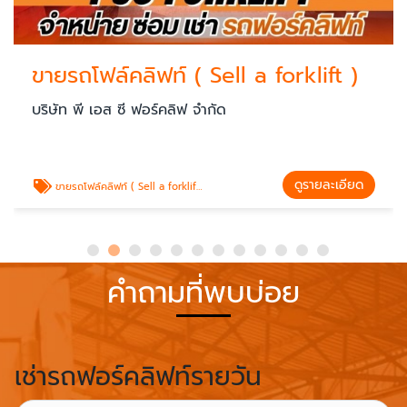
ขายรถโฟล์คลิฟท์ ( Sell a forklift )
บริษัท พี เอส ซี ฟอร์คลิฟ จำกัด
ดูรายละเอียด
ขายรถโฟล์คลิฟท์ ( Sell a forklift )
คำถามที่พบบ่อย
เช่ารถฟอร์คลิฟท์รายวัน