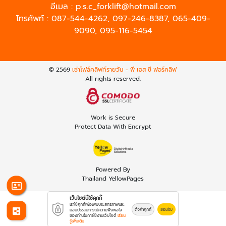
อีเมล :
p.s.c_forklift@hotmail.com
โทรศัพท์ :
087-544-4262
,
097-246-8387
,
065-409-
9090
,
095-116-5454
© 2569
เช่าโฟล์คลิฟท์รายวัน - พี เอส ซี ฟอร์คลิฟ
All rights reserved.
Work is Secure
Protect Data With Encrypt
Powered By
Thailand YellowPages
เว็บไซต์นี้ใช้คุกกี้
เราใช้คุกกี้เพื่อเพิ่มประสิทธิภาพและ
ตั้งค่าคุกกี้
ยอมรับ
มอบประสบการณ์ความพึงพอใจ
ของท่านในการใช้งานเว็บไซต์
เรียน
รู้เพิ่มเติม