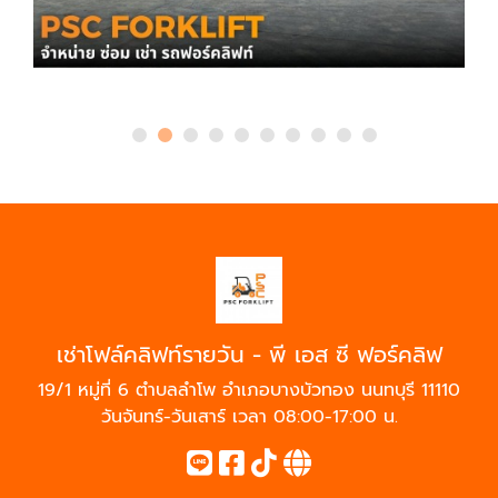
เช่าโฟล์คลิฟท์รายวัน - พี เอส ซี ฟอร์คลิฟ
19/1 หมู่ที่ 6 ตำบลลำโพ อำเภอบางบัวทอง นนทบุรี 11110
วันจันทร์-วันเสาร์ เวลา 08:00-17:00 น.